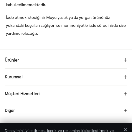
kabul edilmemektedir.
İade etmek istediğiniz Muyu yastık ya da yorgan ürününüz
yukarıdaki koşulları sağlıyor ise memnuniyetle iade sürecinizde size
yardımcı olacağız.
Ürünler
Yataklar
Kurumsal
Ölçüye Göre Yataklar
Hikayemiz
Yastık
Müşteri Hizmetleri
Kariyer
Yorgan
Sıkça Sorulan Sorular
Basın
Diğer
Müşteri Yorumları
Aydınlatma Metni
Garanti
Yardıma mı ihtiyacınız var?