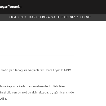
organ
Yorumlar
TÜM KREDİ KARTLARINA VADE FARKSIZ 6 TAKSİT
matın yapılacağı ile bağlı olarak Horoz Lojistik, MNG
 daire kapısına kadar teslim etmektedir. Belirtilen
 bildiren bir not bırakılmaktadır. Üç gün içerisinde
ilir.