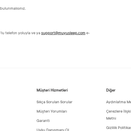
 bulunmalısınız.
'lu telefon yoluyla ve ya
support@muyusleep.com
e-
Müşteri Hizmetleri
Diğer
Sıkça Sorulan Sorular
Aydınlatma Me
Müşteri Yorumları
Çerezlere İliş
Metni
Garanti
Gizlilik Politika
Uyku Danışmanı Ol