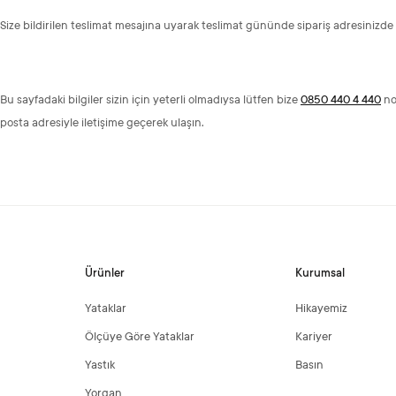
Size bildirilen teslimat mesajına uyarak teslimat gününde sipariş adresinizde
Bu sayfadaki bilgiler sizin için yeterli olmadıysa lütfen bize
0850 440 4 440
no
posta adresiyle iletişime geçerek ulaşın.
Ürünler
Kurumsal
Yataklar
Hikayemiz
Ölçüye Göre Yataklar
Kariyer
Yastık
Basın
Yorgan