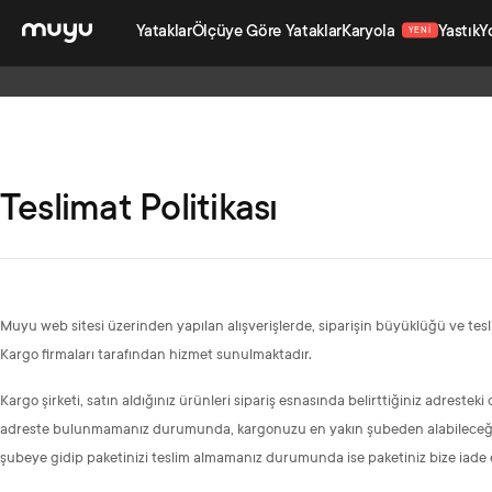
Yataklar
Ölçüye Göre Yataklar
Karyola
Yastık
Y
YENI
Teslimat Politikası
Muyu web sitesi üzerinden yapılan alışverişlerde, siparişin büyüklüğü ve tesli
Kargo firmaları tarafından hizmet sunulmaktadır.
Kargo şirketi, satın aldığınız ürünleri sipariş esnasında belirttiğiniz adresteki
adreste bulunmamanız durumunda, kargonuzu en yakın şubeden alabileceğinizi
şubeye gidip paketinizi teslim almamanız durumunda ise paketiniz bize iade ed