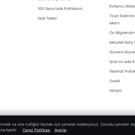
Kullanıcı Sözl
100 Gece İade Politikamız
Ticari Elektron
İade Talebi
Metni
Ön Bilgilendi
Mesafeli Satış
Güvenli Alışve
İptal ve İade K
Teslimat Politi
Üyelik
İletişim