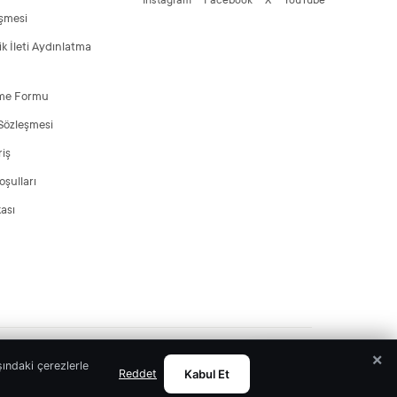
Instagram
Facebook
X
YouTube
eşmesi
ik İleti Aydınlatma
rme Formu
 Sözleşmesi
riş
oşulları
kası
ACME Studio
Site by
Müşteri Temsilcisi