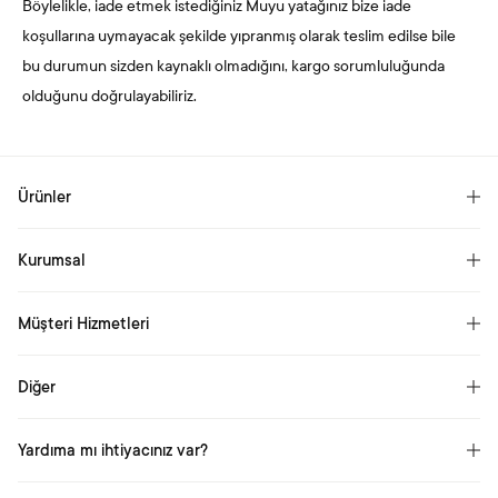
Böylelikle, iade etmek istediğiniz Muyu yatağınız bize iade
koşullarına uymayacak şekilde yıpranmış olarak teslim edilse bile
bu durumun sizden kaynaklı olmadığını, kargo sorumluluğunda
olduğunu doğrulayabiliriz.
Ürünler
Yataklar
Kurumsal
Ölçüye Göre Yataklar
Hikayemiz
Yastık
Müşteri Hizmetleri
Kariyer
Yorgan
Sıkça Sorulan Sorular
Basın
Diğer
Müşteri Yorumları
Aydınlatma Metni
Garanti
Yardıma mı ihtiyacınız var?
Çerezlere İlişkin Aydınlatma Metni
Uyku Danışmanı Ol
Bilgi Hattı