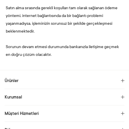
Satın alma sırasında gerekli koşulları tam olarak sağlanan ödeme
yöntemi, internet bağlantısında da bir bağlantı problemi
yaşanmadıysa, işleminizin sorunsuz bir şekilde gerçekleşmesi
beklenmektedir.
Sorunun devam etmesi durumunda bankanızla iletişime geçmek
en doğru çözüm olacaktır.
Ürünler
Yataklar
Kurumsal
Ölçüye Göre Yataklar
Hikayemiz
Yastık
Müşteri Hizmetleri
Kariyer
Yorgan
Sıkça Sorulan Sorular
Basın