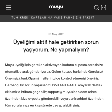
TÜM KREDİ KARTLARINA VADE FARKSIZ 6 TAKSİT
01 May 2019
Üyeliğimi aktif hale getirirken sorun
yaşıyorum. Ne yapmalıyım?
Muyu üyeliği için gereken aktivasyon kodunu e-posta adresinize
otomatik olarak gönderiyoruz. Gelen kutusu haricinde Gereksiz/
Önemsiz (Junk/Spam) maillerinizi de kontrol etmenizi öneririz.
Herhangi bir sorun yaşarsanız
0850 440 4 440’ı
arayarak destek
ekibimizle irtibata geçebilir;
support@muyusleep.com adresi
üzerinden bize e-posta gönderebilir veya canlı sohbet üzerinden
tüm sorularınıza en kısa sürede cevap alabilirsiniz
.