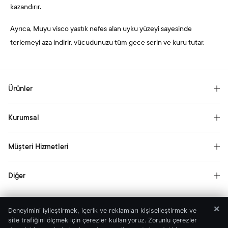
kazandırır.
Ayrıca, Muyu visco yastık
nefes alan uyku yüzeyi sayesinde
terlemeyi aza indirir, vücudunuzu tüm gece serin ve kuru tutar.
Ürünler
Yataklar
Kurumsal
Ölçüye Göre Yataklar
Hikayemiz
Yastık
Müşteri Hizmetleri
Kariyer
Yorgan
Sıkça Sorulan Sorular
Basın
Diğer
Müşteri Yorumları
Aydınlatma Metni
Garanti
Yardıma mı ihtiyacınız var?
Çerezlere İlişkin Aydınlatma Metni
Uyku Danışmanı Ol
Bilgi Hattı