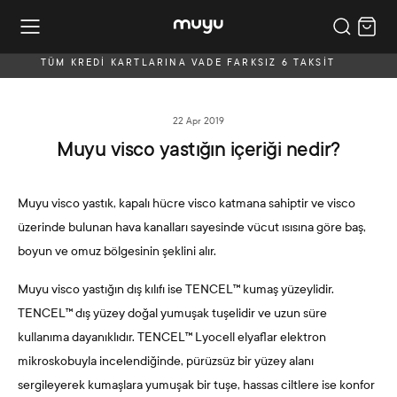
TÜM KREDİ KARTLARINA VADE FARKSIZ 6 TAKSİT
22 Apr 2019
Muyu visco yastığın içeriği nedir?
Muyu visco yastık, kapalı hücre visco katmana sahiptir ve visco
üzerinde bulunan hava kanalları sayesinde vücut ısısına göre baş,
boyun ve omuz bölgesinin şeklini alır.
Muyu visco yastığın dış kılıfı ise TENCEL™ kumaş yüzeylidir.
TENCEL™ dış yüzey doğal yumuşak tuşelidir ve uzun süre
kullanıma dayanıklıdır. TENCEL™ Lyocell elyaflar elektron
mikroskobuyla incelendiğinde, pürüzsüz bir yüzey alanı
sergileyerek kumaşlara yumuşak bir tuşe, hassas ciltlere ise konfor